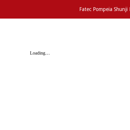
Fatec Pompeia Shunji 
Sk