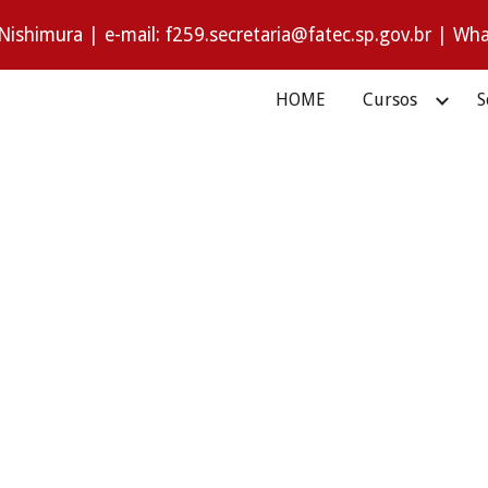
Nishimura | e-mail: f259.secretaria@fatec.sp.gov.br | W
ip to main content
Skip to navigat
HOME
Cursos
S