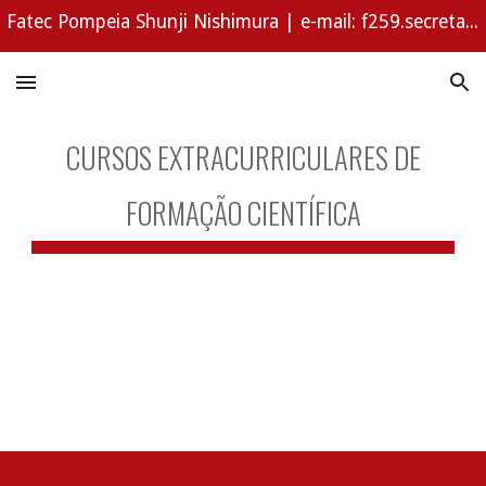
Fatec Pompeia Shunji Nishimura | e-mail: f259.secretaria@fatec.sp.gov.br | WhatsApp (14) 3452-1294
Skip to main content
Skip to navigation
CURSOS EXTRACURRICULARES DE
FORMAÇÃO CIENTÍFICA