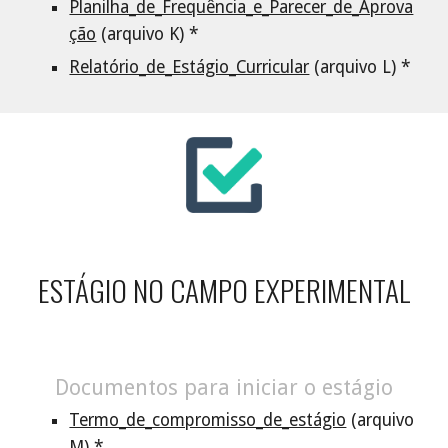
Planilha_de_Frequência_e_Parecer_de_Aprova
ção
(arquivo
K
) *
Relatório_de_Estágio_Curricular
(arquivo
L
) *
ESTÁGIO NO CAMPO EXPERIMENTAL
Documentos para iniciar o estágio
Termo_de_compromisso_de_estágio
(arquivo
M) *