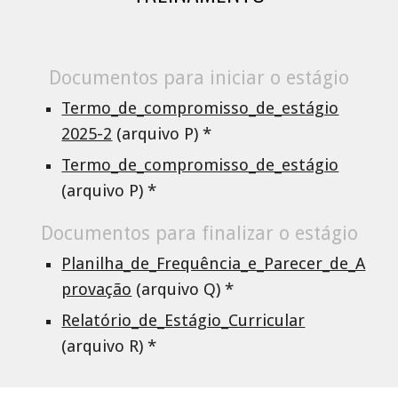
Documentos para iniciar o estágio
Termo_de_compromisso_de_estágio
2025-2
(arquivo
P
) *
Termo_de_compromisso_de_estágio
(arquivo P) *
Documentos para finalizar o estágio
Planilha_de_Frequência_e_Parecer_de_A
provação
(arquivo
Q
) *
Relatório_de_Estágio_Curricular
(arquivo
R
) *