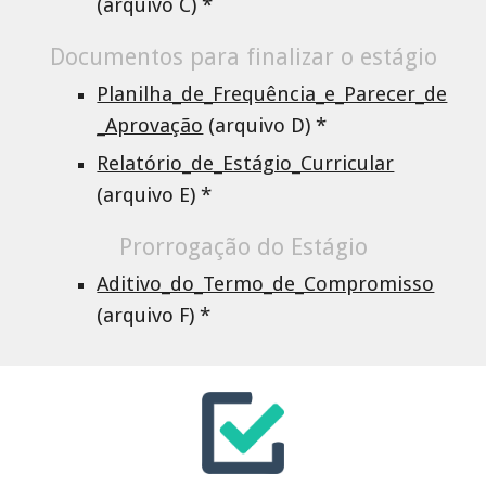
(arquivo C) *
Documentos para finalizar o estágio
Planilha_de_Frequência_e_Parecer_de
_Aprovação
(arquivo D) *
Relatório_de_Estágio_Curricular
(arquivo E) *
Prorrogação do Estágio
Aditivo_do_Termo_de_Compromisso
(arquivo F) *