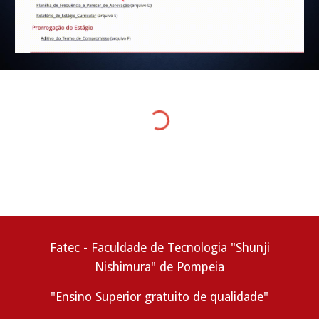
Fatec - Faculdade de Tecnologia "Shunji
Nishimura" de Pompeia
"Ensino Superior gratuito de qualidade"