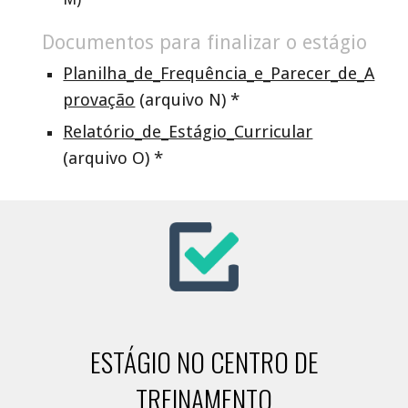
Documentos para finalizar o estágio
Planilha_de_Frequência_e_Parecer_de_A
provação
(arquivo
N
) *
Relatório_de_Estágio_Curricular
(arquivo
O
) *
ESTÁGIO NO CENTRO DE
TREINAMENTO