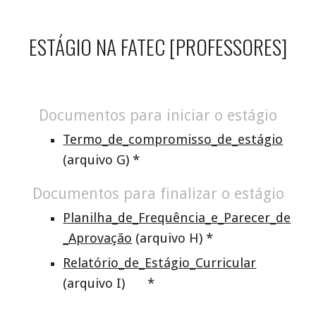
ESTÁGIO NA FATEC [PROFESSORES]
Documentos para iniciar o estágio
Termo_de_compromisso_de_estágio
(arquivo
G
) *
Documentos para finalizar o estágio
Planilha_de_Frequência_e_Parecer_de
_Aprovação
(arquivo
H
) *
Relatório_de_Estágio_Curricular
(arquivo
I
)
*