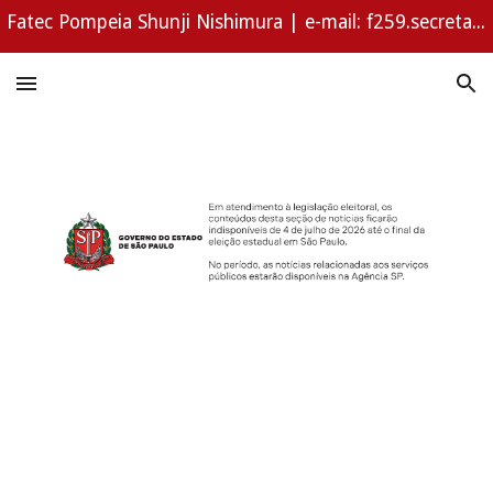
Fatec Pompeia Shunji Nishimura | e-mail: f259.secretaria@fatec.sp.gov.br | WhatsApp (14) 3452-1294
Skip to main content
Skip to navigation